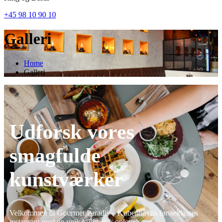
+45 98 10 90 10
Galleri
Home
Galleri
Udforsk vores
smagfulde
kunstværker
Velkommen til Gourmet Paradis – Københavns førsteklasses
restaurant med en unik kulinarisk oplevelse.