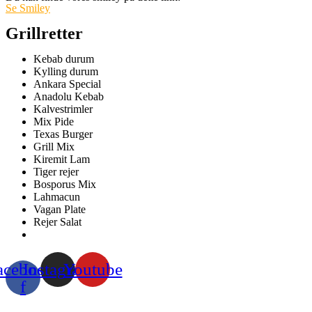
Se Smiley
Grillretter
Kebab durum
Kylling durum
Ankara Special
Anadolu Kebab
Kalvestrimler
Mix Pide
Texas Burger
Grill Mix
Kiremit Lam
Tiger rejer
Bosporus Mix
Lahmacun
Vagan Plate
Rejer Salat
acebook-
Instagram
Youtube
f